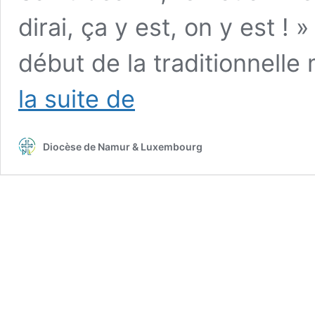
dirai, ça y est, on y est !
début de la traditionnell
La
la suite de
messe
du
lundi
Diocèse de Namur & Luxembourg
des
Fêtes
de
Wallonie…
avec
le
clin
d’œil
de
l’Arsouille