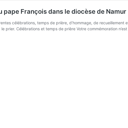
du pape François dans le diocèse de Namur
érentes célébrations, temps de prière, d’hommage, de recueillement 
ù le prier. Célébrations et temps de prière Votre commémoration n’es
Où
se
etrouver
pour
rier
a
mémoire
du
pape
rançois
dans
e
diocèse
de
Namur