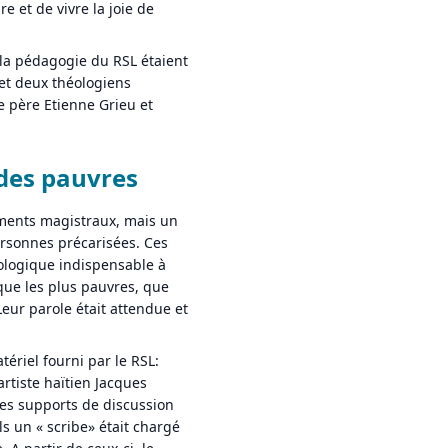
e et de vivre la joie de
 la pédagogie du RSL étaient
 et deux théologiens
 père Etienne Grieu et
 des pauvres
ements magistraux, mais un
personnes précarisées. Ces
logique indispensable à
 que les plus pauvres, que
eur parole était attendue et
ériel fourni par le RSL:
artiste haïtien Jacques
Ces supports de discussion
ls un « scribe» était chargé