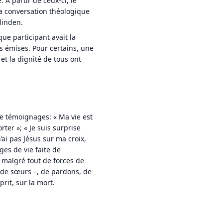
 A partir de ceux-ci, le
 la conversation théologique
linden.
ue participant avait la
s émises. Pour certains, une
 et la dignité de tous ont
de témoignages: « Ma vie est
ter »; « Je suis surprise
n’ai pas Jésus sur ma croix,
ges de vie faite de
t malgré tout de forces de
 de sœurs –, de pardons, de
prit, sur la mort.