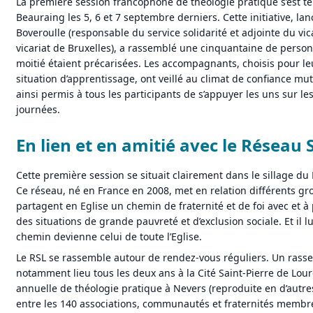
La première session francophone de théologie pratique s’est t
Beauraing les 5, 6 et 7 septembre derniers. Cette initiative, la
Boveroulle (responsable du service solidarité et adjointe du vic
vicariat de Bruxelles), a rassemblé une cinquantaine de person
moitié étaient précarisées. Les accompagnants, choisis pour le
situation d’apprentissage, ont veillé au climat de confiance mutu
ainsi permis à tous les participants de s’appuyer les uns sur les
journées.
En lien et en amitié avec le Réseau 
Cette première session se situait clairement dans le sillage du
Ce réseau, né en France en 2008, met en relation différents gr
partagent en Eglise un chemin de fraternité et de foi avec et à
des situations de grande pauvreté et d’exclusion sociale. Et il l
chemin devienne celui de toute l’Eglise.
Le RSL se rassemble autour de rendez-vous réguliers. Un rass
notamment lieu tous les deux ans à la Cité Saint-Pierre de Lour
annuelle de théologie pratique à Nevers (reproduite en d’autres 
entre les 140 associations, communautés et fraternités membr