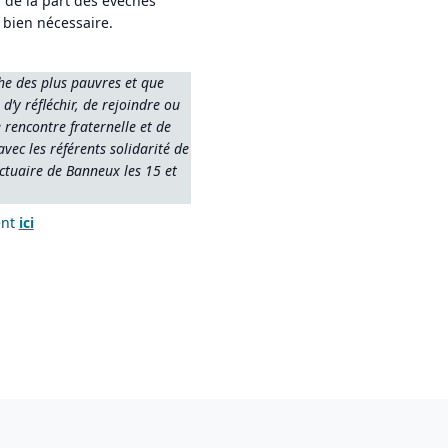
 de la part des évêchés
 bien nécessaire.
he des plus pauvres et que
d’y réfléchir, de rejoindre ou
e rencontre fraternelle et de
ec les référents solidarité de
ctuaire de Banneux les 15 et
ent
ici