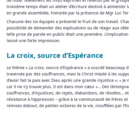
de noter fidèlement les mots exprimés et retenus par le groupe.
troisième temps était un atelier d’écriture destiné à alimenter
en grande assemblée, honorée par la présence de Mgr Luc Ter
Chacune des six équipes a présenté le fruit de son travail. Chaq
possibilité de demander des explications ou de réagir aux idée
telle prise de parole en public était une première. L’implication
laissé une forte impression.
La croix, source d’Espérance
Le thème « La croix, source d’Espérance » a suscité beaucoup 
traversée par des souffrances, mais le Christ m’aide à les suppor
d’avoir fait la paix avec Dieu après une grande injustice »; « Je 
car il ne s’y trouve plus. Il est dans mon cœur »… Des témoigna
souffrances, d’injustices, de rejets, d’abandons, de révoltes… e
résistance à l’oppression – grâce à la communauté de frères et
remises debout, de petites victoires de la vie, insufflées par l’Es