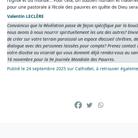
l’Eglise et du monde… Pour cela, un soutien humain et matériel
pour une pastorale à l’école des pauvres en quête de Dieu sera
Valentin LECLÈRE
Convaincus que la Révélation passe de façon spécifique par la bouc
nous avons à nous nourrir spirituellement les uns des autres? Envie 
de créer sur votre terrain paroissial un espace d’accueil chrétien, d
dialogue avec des personnes laissées pour compte? Prenez contact av
votre diocèse ou vicariat qui vous donnent déjà rendez-vous au san
16 novembre pour la 9e Journée Mondiale des Pauvres.
Publié le 24 septembre 2025 sur CathoBel, à retrouver égalem