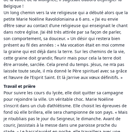
Belgique !
Un long chemin vers la vie religieuse qui a débuté alors que la
petite Marie Noëline Ravololoniaina a 6 ans. « J’ai eu envie
d’être sœur au contact d’une religieuse qui enseignait le chant
dans notre église. J’ai été très attirée par sa façon de parler,
son comportement, sa douceur. » Un désir qui restera bien
présent au fil des années : « Ma vocation était en moi comme
la graine qui est déjà dans la terre. Sur les chemins de la vie,
cette graine doit grandir, fleurir mais pour cela la terre doit
être arrosée, sarclée. Cela prend du temps. Jésus, ne m’a pas
laissée toute seule, il m’a donné le Père spirituel avec sa grâce
et l’œuvre de l’Esprit Saint. Et là j’arrive aux vœux définitifs. »
Travail et prière
Pour suivre les cours du lycée, elle doit quitter sa campagne
pour rejoindre la ville. Un véritable choc. Marie Noëline
s’inscrit dans un club d’athlétisme. Elle choisit les épreuves de
fond où elle brillera, elle sera championne de son pays. « Mais
je n’oubliais pas le jour du Seigneur, le dimanche. Avant de
courir, j’assistais à la messe dans une paroisse proche du
stade. » Le baccalauréat en poche, elle travaillera avec une