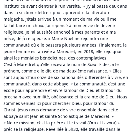
institutrice avant d’entrer à l’université. « J’y ai passé deux ans
dans la section « lettre » pour apprendre la littérature
malgache. J’étais arrivée à un moment de ma vie où il me
fallait faire un choix. J’ai repensé à mon envie de devenir
religieuse. Je l’ai aussitôt annoncé à mes parents et à ma
nièce, déjà religieuse. » Marie Noëline rejoindra une
communauté où elle passera plusieurs années. Finalement, la
jeune femme est arrivée à Maredret, en 2018, elle rejoignait
ainsi les moniales bénédictines, des contemplatives.
C’est à Maredret qu’elle recevra le nom de Sœur Fides, « le
prénom, comme elle dit, de ma deuxième naissance. » Elles
sont aujourd’hui onze de six nationalités différentes à vivre, en
communauté, dans cette abbaye. « La communauté, c’est une
école pour apprendre et vivre l’amour de Dieu et l’amour du
prochain avec humilité, obéissance et la crainte de Dieu. Nous
sommes venues ici pour chercher Dieu, pour l’amour du
Christ. Jésus nous demande de vivre ensemble dans cette
abbaye saint Jean et sainte Scholastique de Maredret. »
« Notre mission, c’est la prière et le travail (Ora et Lavora) »
précise la religieuse. Réveillée à 5h30, elle travaille dans le