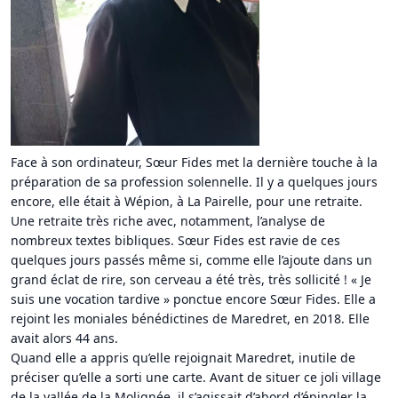
Face à son ordinateur, Sœur Fides met la dernière touche à la
préparation de sa profession solennelle. Il y a quelques jours
encore, elle était à Wépion, à La Pairelle, pour une retraite.
Une retraite très riche avec, notamment, l’analyse de
nombreux textes bibliques. Sœur Fides est ravie de ces
quelques jours passés même si, comme elle l’ajoute dans un
grand éclat de rire, son cerveau a été très, très sollicité ! « Je
suis une vocation tardive » ponctue encore Sœur Fides. Elle a
rejoint les moniales bénédictines de Maredret, en 2018. Elle
avait alors 44 ans.
Quand elle a appris qu’elle rejoignait Maredret, inutile de
préciser qu’elle a sorti une carte. Avant de situer ce joli village
de la vallée de la Molignée, il s’agissait d’abord d’épingler la