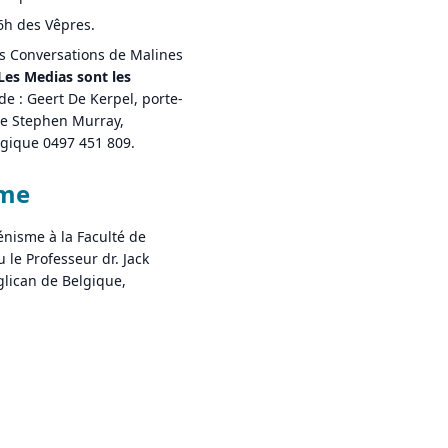
6h des Vêpres.
es Conversations de Malines
Les Medias sont les
de : Geert De Kerpel, porte-
de Stephen Murray,
gique 0497 451 809.
mme
énisme à la Faculté de
u le Professeur dr. Jack
lican de Belgique,