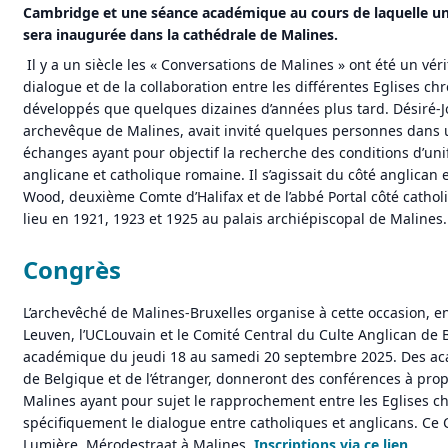
Cambridge et une séance académique au cours de laquelle 
sera inaugurée dans la cathédrale de Malines.
Il y a un siècle les « Conversations de Malines » ont été un vé
dialogue et de la collaboration entre les différentes Eglises ch
développés que quelques dizaines d’années plus tard. Désiré-J
archevêque de Malines, avait invité quelques personnes dans u
échanges ayant pour objectif la recherche des conditions d’unif
anglicane et catholique romaine. Il s’agissait du côté anglican
Wood, deuxième Comte d’Halifax et de l’abbé Portal côté catho
lieu en 1921, 1923 et 1925 au palais archiépiscopal de Malines.
Congrès
L’archevêché de Malines-Bruxelles organise à cette occasion, en
Leuven, l’UCLouvain et le Comité Central du Culte Anglican de
académique du jeudi 18 au samedi 20 septembre 2025. Des ac
de Belgique et de l’étranger, donneront des conférences à pro
Malines ayant pour sujet le rapprochement entre les Eglises ch
spécifiquement le dialogue entre catholiques et anglicans. Ce
Lumière, Mérodestraat à Malines.
Inscriptions via ce lien