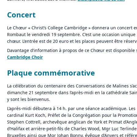
Concert
Le Chœur « Christ’s College Cambridge » donnera un concert en
Rombaut le vendredi 19 septembre. C’est une occasion unique 
chœur. L’entrée est de 20 euro et les places peuvent être réser
Davantage d’information à propos de ce Chœur est disponible su
Cambridge Choir
Plaque commémorative
La célébration du centenaire des Conversations de Malines s’ac
dimanche 21 septembre dans l’après-midi en la cathédrale Sai
y sont les bienvenus.
L’après-midi débutera à 14 h. par une séance académique. Les 
cardinal Kurt Koch, Préfet de la Congrégation pour la Promotion
Stephen Cottrell, archevêque anglican de York et Primat d’Ang
d’Halifax et arrière-petit-fils de Charles Wood, Mgr Luc Terlin
Bruxelles ainsi que Mgr Johan Bonny, évêque d’Anvers et réfé