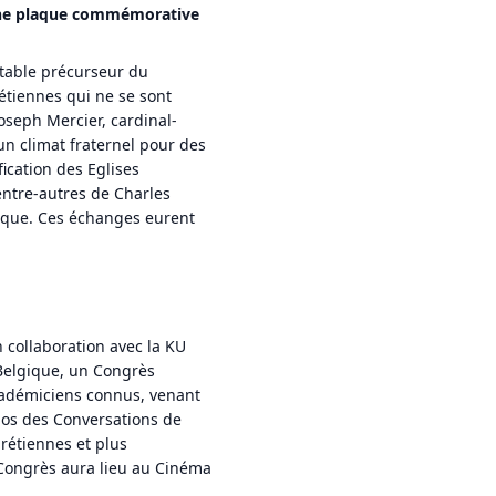
une plaque commémorative
ritable précurseur du
rétiennes qui ne se sont
oseph Mercier, cardinal-
n climat fraternel pour des
ication des Eglises
 entre-autres de Charles
lique. Ces échanges eurent
 collaboration avec la KU
 Belgique, un Congrès
adémiciens connus, venant
pos des Conversations de
rétiennes et plus
 Congrès aura lieu au Cinéma