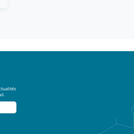
ctualités
il.