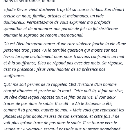
dans la souffrance, le deuil.
«
Jodie Devos vient d’achever trop tôt sa course ici-bas. Son départ
creuse en nous, famille, artistes et mélomanes, un vide
douloureux. Permettez-moi de vous exprimer ma profonde
sympathie et de prononcer une parole de foi : la foi chrétienne
animait la soprano de renom international.
Où est Dieu lorsqu’un cancer d’une rare violence fauche la vie d’une
personne trop jeune ? A la terrible question qui monte sur nos
lèvres lorsque brutalement nous nous trouvons confrontés au mal
et à la souffrance, Dieu ne répond pas avec des mots. Sa réponse,
c’est sa présence : Jésus venu habiter de sa présence nos
souffrances.
Qu’il me soit permis de la rappeler. C’est l’histoire d’un homme
chargé d’années et proche de la mort. Cette nuit-là, il fait un rêve,
un rêve dans lequel repasse tout le film de sa vie. Il voit deux
traces de pas dans le sable. Il se dit : « Ah le Seigneur a été,
comme il l’a promis, auprès de moi. » Mais voici que repassent les
phases les plus douloureuses de son existence, et cette fois il ne
voit plus qu’une trace de pas dans le sable. Il se tourne vers le
Seigneur : « Seigneur, serait-il possible que tu m’aies abandonné