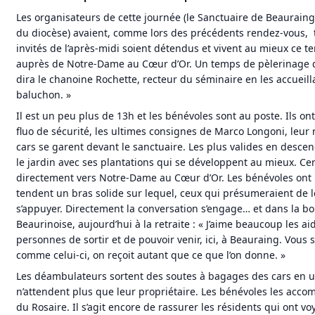
Les organisateurs de cette journée (le Sanctuaire de Beauraing 
du diocèse) avaient, comme lors des précédents rendez-vous, 
invités de l’après-midi soient détendus et vivent au mieux ce t
auprès de Notre-Dame au Cœur d’Or. Un temps de pèlerinage 
dira le chanoine Rochette, recteur du séminaire en les accueil
baluchon. »
Il est un peu plus de 13h et les bénévoles sont au poste. Ils ont 
fluo de sécurité, les ultimes consignes de Marco Longoni, leur
cars se garent devant le sanctuaire. Les plus valides en desc
le jardin avec ses plantations qui se développent au mieux. Cer
directement vers Notre-Dame au Cœur d’Or. Les bénévoles ont l
tendent un bras solide sur lequel, ceux qui présumeraient de 
s’appuyer. Directement la conversation s’engage… et dans la 
Beaurinoise, aujourd’hui à la retraite : « J’aime beaucoup les aid
personnes de sortir et de pouvoir venir, ici, à Beauraing. Vou
comme celui-ci, on reçoit autant que ce que l’on donne. »
Les déambulateurs sortent des soutes à bagages des cars en u
n’attendent plus que leur propriétaire. Les bénévoles les accom
du Rosaire. Il s’agit encore de rassurer les résidents qui ont vo