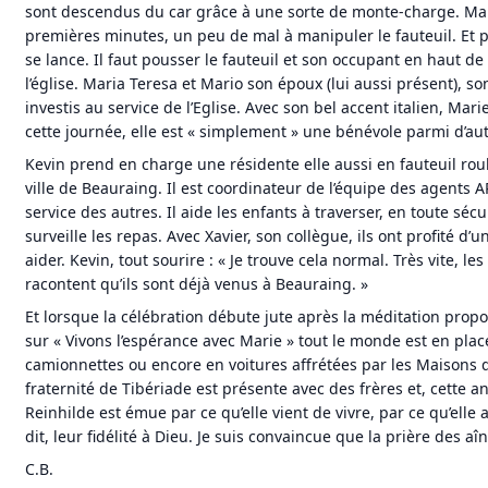
sont descendus du car grâce à une sorte de monte-charge. Mar
premières minutes, un peu de mal à manipuler le fauteuil. Et p
se lance. Il faut pousser le fauteuil et son occupant en haut de
l’église. Maria Teresa et Mario son époux (lui aussi présent), so
investis au service de l’Eglise. Avec son bel accent italien, Mar
cette journée, elle est « simplement » une bénévole parmi d’aut
Kevin prend en charge une résidente elle aussi en fauteuil roula
ville de Beauraing. Il est coordinateur de l’équipe des agents APS
service des autres. Il aide les enfants à traverser, en toute sécu
surveille les repas. Avec Xavier, son collègue, ils ont profité d
aider. Kevin, tout sourire : « Je trouve cela normal. Très vite, l
racontent qu’ils sont déjà venus à Beauraing. »
Et lorsque la célébration débute jute après la méditation prop
sur « Vivons l’espérance avec Marie » tout le monde est en plac
camionnettes ou encore en voitures affrétées par les Maisons 
fraternité de Tibériade est présente avec des frères et, cette
Reinhilde est émue par ce qu’elle vient de vivre, par ce qu’elle 
dit, leur fidélité à Dieu. Je suis convaincue que la prière des a
C.B.