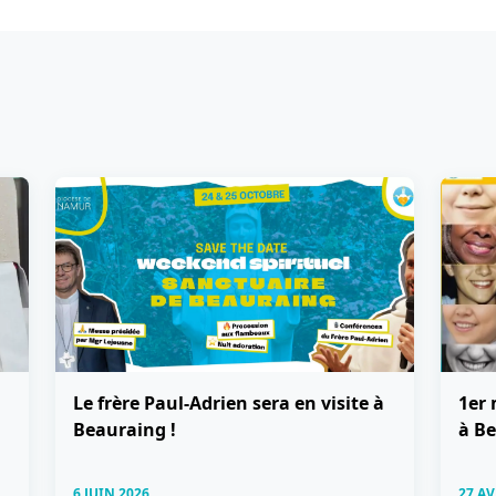
Le frère Paul-Adrien sera en visite à
1er 
Beauraing !
à Be
6 JUIN 2026
27 AV