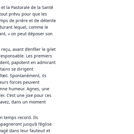
et la Pastorale de la Santé
tout prévu pour que les
emps de prière et de détente
durant lequel, comme le
lant, « on peut déposer son
reçu, avant d’enfiler le gilet
 responsable. Les premiers
endent, papotent en admirant
tains se dirigent
’œil. Spontanément, ils
leurs forces peuvent
bonne humeur. Agnes, une
er. C’est une joie pour ces
s savez, dans un moment
n temps record. Ils
pagneront jusqu’à l’église
yagé dans leur fauteuil et