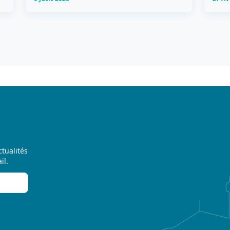
ctualités
il.