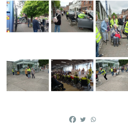
Des bénévoles
Des bénévoles
au service des
au service des
Des bénévol
pèlerins des
pèlerins des
au service d
maisons de
maisons de
pèlerins de
repos
repos
maisons d
repos
Des bénévoles
Des bénévoles
Des bénévol
au service des
au service des
au service d
pèlerins des
pèlerins des
pèlerins de
maisons de
maisons de
maisons d
repos
repos
repos