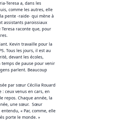
ia-Teresa a, dans les
uis, comme les autres, elle
 la pente -raide- qui mène à
nt assistants paroissiaux
ie Teresa raconte que, pour
res.
nt. Kevin travaille pour la
. Tous les jours, il est au
rité, devant les écoles,
’un temps de pause pour venir
es gens parlent. Beaucoup
osée par sœur Cécilia Rouard
e : ceux venus en cars, en
de repos. Chaque année, la
 année, une sœur. Sœur
a entendu, « Par, comme, elle
înés porte le monde. »