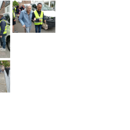
Des bénévoles
au service des
es
pèlerins des
es
maisons de
s
repos
e
es
es
s
e