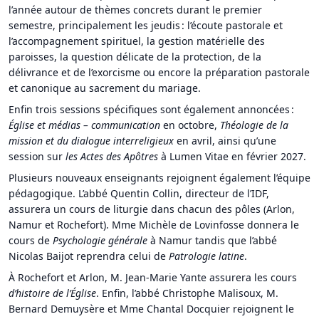
l’année autour de thèmes concrets durant le premier
semestre, principalement les jeudis : l’écoute pastorale et
l’accompagnement spirituel, la gestion matérielle des
paroisses, la question délicate de la protection, de la
délivrance et de l’exorcisme ou encore la préparation pastorale
et canonique au sacrement du mariage.
Enfin trois sessions spécifiques sont également annoncées :
Église et m
édias
– communication
en octobre,
Théologie de la
mission et du dialogue interreligieux
en avril, ainsi qu’une
session sur
les Actes des Apôtres
à Lumen Vitae en février 2027.
Plusieurs nouveaux enseignants rejoignent également l’équipe
pédagogique. L’abbé Quentin Collin, directeur de l’IDF,
assurera un cours de liturgie dans chacun des pôles (Arlon,
Namur et Rochefort). Mme Michèle de Lovinfosse donnera le
cours de
Psychologie générale
à Namur tandis que l’abbé
Nicolas Baijot reprendra celui de
Patrologie latine
.
À Rochefort et Arlon, M. Jean-Marie Yante assurera les cours
d’histoire de l’Église
. Enfin, l’abbé Christophe Malisoux, M.
Bernard Demuysère et Mme Chantal Docquier rejoignent le