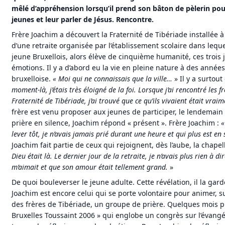
mêlé d’appréhension lorsqu’il prend son bâton de pèlerin pour
jeunes et leur parler de Jésus. Rencontre.
Frère Joachim a découvert la Fraternité de Tibériade installée 
d’une retraite organisée par l’établissement scolaire dans lequel 
jeune Bruxellois, alors élève de cinquième humanité, ces trois 
émotions. Il y a d’abord eu la vie en pleine nature à des années
bruxelloise.
«
Moi qui ne connaissais que la ville…
» Il y a surtou
moment-là, j’étais très éloigné de la foi. Lorsque j’ai rencontré les f
Fraternité de Tibériade, j’ai trouvé que ce qu’ils vivaient était vrai
frère est venu proposer aux jeunes de participer, le lendemain
prière en silence, Joachim répond « présent ». Frère Joachim :
«
lever tôt, je n’avais jamais prié durant une heure et qui plus est en 
Joachim fait partie de ceux qui rejoignent, dès l’aube, la chapel
Dieu était là. Le dernier jour de la retraite, je n’avais plus rien à dir
m’aimait et que son amour était tellement grand.
»
De quoi bouleverser le jeune adulte. Cette révélation, il la gard
Joachim est encore celui qui se porte volontaire pour animer, s
des frères de Tibériade, un groupe de prière. Quelques mois plu
Bruxelles Toussaint 2006 » qui englobe un congrès sur l’évangé