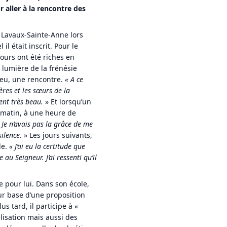
 aller à la rencontre des
à Lavaux-Sainte-Anne lors
il était inscrit. Pour le
jours ont été riches en
 lumière de la frénésie
t eu, une rencontre.
«
A ce
rères et les sœurs de la
ment très beau.
» Et lorsqu’un
 matin, à une heure de
Je n’avais pas la grâce de me
silence.
» Les jours suivants,
le.
«
J’ai eu la certitude que
e au Seigneur. J’ai ressenti qu’il
e pour lui. Dans son école,
ur base d’une proposition
s tard, il participe à «
lisation mais aussi des