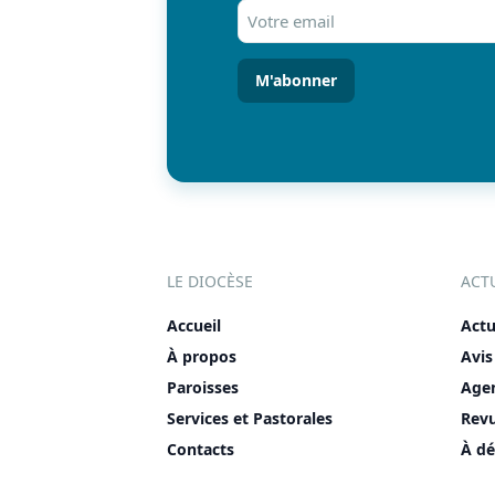
Votre
email
(Nécessaire)
LE DIOCÈSE
ACT
Accueil
Actu
À propos
Avis
Paroisses
Age
Services et Pastorales
Rev
Contacts
À dé