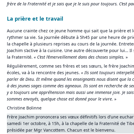
frère de la Fraternité et je sais que je le suis pour toujours. C’est pac
La prière et le travail
Aucune crainte chez ce jeune homme qui sait que la prière et le
rythmer sa vie. Sa journée débute à 5h45 par une heure de priè
la chapelle à plusieurs reprises au cours de la journée. Entretem
Joachim s’active à la cuisine. Une autre découverte pour lui… Il
la Fraternité.
«
C’est l’émerveillement dans des choses simples.
»
Régulièrement, comme ses frères et ses sœurs, le frère Joachi
écoles, va à la rencontre des jeunes.
«
Ils sont toujours interpell
parler de Dieu. Et même quand les enseignants nous disent que la c
à des jeunes sages comme des agneaux. Ils sont en recherche de sen
y a toujours une appréhension mais aussi une immense joie. Je sai
sommes envoyés, quelque chose est donné pour le vivre.
»
Christine Bolinne
Frère Joachim prononcera ses vœux définitifs lors d’une euchari
samedi 1er octobre, à 15h, à la chapelle de la Fraternité de Tib
présidée par Mgr Vancottem. Chacun est le bienvenu.