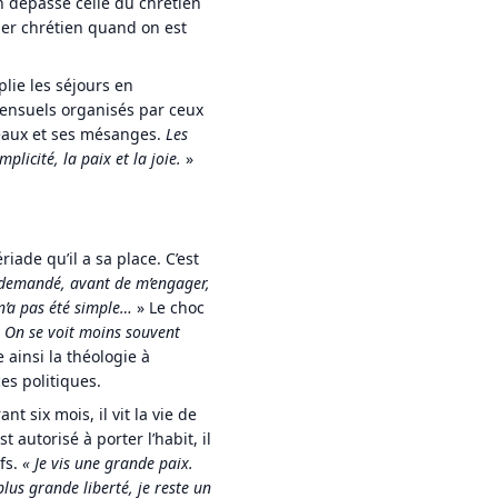
on dépasse celle du chrétien
rmer chrétien quand on est
plie les séjours en
ensuels organisés par ceux
iseaux et ses mésanges.
Les
plicité, la paix et la joie.
»
iade qu’il a sa place. C’est
 demandé, avant de m’engager,
n’a pas été simple…
» Le choc
On se voit moins souvent
e ainsi la théologie à
es politiques.
t six mois, il vit la vie de
t autorisé à porter l’habit, il
fs.
«
Je vis une grande paix.
lus grande liberté, je reste un