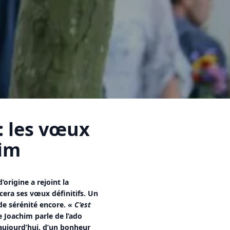
: les vœux
him
’origine a rejoint la
ncera ses vœux définitifs. Un
e sérénité encore. «
C’est
e Joachim parle de l’ado
d’aujourd’hui, d’un bonheur