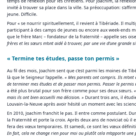
temps de réflexion pour les chrétiens. Pour Joachim, la réflexi
invité à trouver sa place dans la ville. Sa préoccupation: s’affi
jeune. Difficile.
Pour « se nourrir spirituellement, il revient à Tibériade. Il multi
participant à des camps de jeunes ou encore aux week-ends m
que le frère Marc – fondateur de la fraternité – appelle ses o
frères et les sœurs m’ont aidé à trouver, par une vie d’une grande sim
« Termine tes études, passe ton permis »
Au fil des mois, Joachim sent que c’est parmi les moines de Tibér
là que le Seigneur l’appelle.
«
Mes parents ont compris. Ils m’ont
de terminer mes études et de passer mon permis. Passer le permis 
a été plus brutal pour son frère comme pour ses deux sœurs.
«
mais ils ont bien accueilli ma décision. »
Durant trois ans, il étudi
Louvain-la-Neuve après avoir hésité un moment avec les scienc
En 2010, Joachim franchit le pas. Il entre comme postulant. Duran
la Fraternité et porte la croix. Après deux ans de noviciat où il es
fera des vœux temporaires. Et samedi, ce sont les vœux définiti
En fait, cela ne change rien pour moi ou plutôt cela m’apporte une p