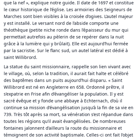
que la nef », explique notre guide. Il date de 1697 et constitue
le cœur historique de l’église. Les armoiries des Seigneurs de
Marches sont bien visibles à la croisée d’ogives. L’autel majeur
y est installé. Le versant nord de l’abside comporte une
théothèque (petite niche ronde dans l’épaisseur du mur qui
permettait autrefois au pèlerin de se repérer dans la nuit
grâce à la lumière qui y brûlait). Elle est aujourd’hui fermée
par la sacristie. Sur le flanc sud, un autel latéral est dédié à
saint Willibrord.
La statue du saint missionnaire, rappelle son lien vivant avec
le village, où, selon la tradition, il aurait fait halte et célébré
des baptêmes dans un puits aujourd’hui disparu. « Saint
Willibrord est né en Angleterre en 658. Ordonné prêtre, il
s’expatrie en Frise afin d’évangéliser la population. Il y est
sacré évêque et y fonde une abbaye à Echternach, d’où il
continue sa mission d’évangélisation jusqu’à la fin de sa vie en
739. Très tôt après sa mort, sa vénération s’est répandue dans
toutes les régions qu’il avait évangélisées. De nombreuses
fontaines jalonnent d’ailleurs la route du missionnaire et
témoignent de son activité baptismale. Celles-ci ont fait l’objet