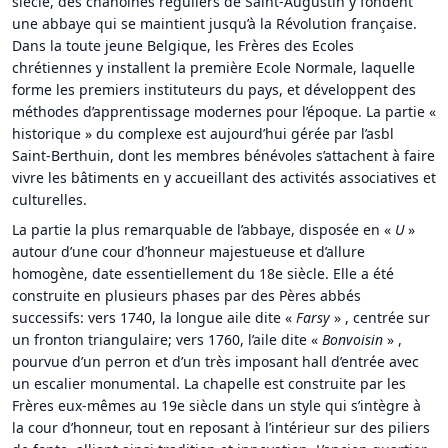
siècle, des chanoines réguliers de Saint-Augustin y fondent
une abbaye qui se maintient jusqu’à la Révolution française.
Dans la toute jeune Belgique, les Frères des Ecoles
chrétiennes y installent la première Ecole Normale, laquelle
forme les premiers instituteurs du pays, et développent des
méthodes d’apprentissage modernes pour l’époque. La partie «
historique » du complexe est aujourd’hui gérée par l’asbl
Saint-Berthuin, dont les membres bénévoles s’attachent à faire
vivre les bâtiments en y accueillant des activités associatives et
culturelles.
La partie la plus remarquable de l’abbaye, disposée en «
U
»
autour d’une cour d’honneur majestueuse et d’allure
homogène, date essentiellement du 18e siècle. Elle a été
construite en plusieurs phases par des Pères abbés
successifs: vers 1740, la longue aile dite «
Farsy
» , centrée sur
un fronton triangulaire; vers 1760, l’aile dite «
Bonvoisin
» ,
pourvue d’un perron et d’un très imposant hall d’entrée avec
un escalier monumental. La chapelle est construite par les
Frères eux-mêmes au 19e siècle dans un style qui s’intègre à
la cour d’honneur, tout en reposant à l’intérieur sur des piliers