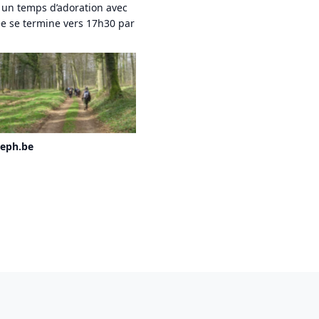
 un temps d’adoration avec
née se termine vers 17h30 par
Le 19 mars, les hommes
marcheront avec saint
Joseph
seph.be