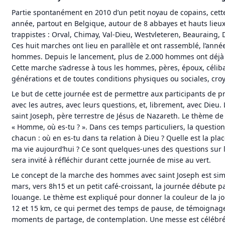
Partie spontanément en 2010 d’un petit noyau de copains, cett
année, partout en Belgique, autour de 8 abbayes et hauts lieu
trappistes : Orval, Chimay, Val-Dieu, Westvleteren, Beauraing, 
Ces huit marches ont lieu en parallèle et ont rassemblé, l’anné
hommes. Depuis le lancement, plus de 2.000 hommes ont déjà 
Cette marche s’adresse à tous les hommes, pères, époux, célibat
générations et de toutes conditions physiques ou sociales, cr
Le but de cette journée est de permettre aux participants de 
avec les autres, avec leurs questions, et, librement, avec Dieu.
saint Joseph, père terrestre de Jésus de Nazareth. Le thème de
« Homme, où es-tu ? ». Dans ces temps particuliers, la questio
chacun : où en es-tu dans ta relation à Dieu ? Quelle est la pla
ma vie aujourd’hui ? Ce sont quelques-unes des questions sur
sera invité à réfléchir durant cette journée de mise au vert.
Le concept de la marche des hommes avec saint Joseph est simpl
mars, vers 8h15 et un petit café-croissant, la journée débute p
louange. Le thème est expliqué pour donner la couleur de la jo
12 et 15 km, ce qui permet des temps de pause, de témoignage
moments de partage, de contemplation. Une messe est célébrée 