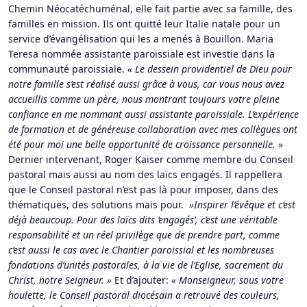
Chemin Néocatéchuménal, elle fait partie avec sa famille, des
familles en mission. Ils ont quitté leur Italie natale pour un
service d’évangélisation qui les a menés à Bouillon. Maria
Teresa nommée assistante paroissiale est investie dans la
communauté paroissiale.
«
Le dessein providentiel de Dieu pour
notre famille s’est réalisé aussi grâce à vous, car vous nous avez
accueillis comme un père, nous montrant toujours votre pleine
confiance en me nommant aussi assistante paroissiale. L’expérience
de formation et de généreuse collaboration avec mes collègues ont
été pour moi une belle opportunité de croissance personnelle.
»
Dernier intervenant, Roger Kaiser comme membre du Conseil
pastoral mais aussi au nom des laïcs engagés. Il rappellera
que le Conseil pastoral n’est pas là pour imposer, dans des
thématiques, des solutions mais pour.
»Inspirer l’évêque et c’est
déjà beaucoup. Pour des laïcs dits ‘engagés’, c’est une véritable
responsabilité et un réel privilège que de prendre part, comme
c’est aussi le cas avec le Chantier paroissial et les nombreuses
fondations d’unités pastorales, à la vie de l’Eglise, sacrement du
Christ, notre Seigneur. »
Et d’ajouter:
«
Monseigneur, sous votre
houlette, le Conseil pastoral diocésain a retrouvé des couleurs,