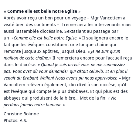
«
Comme elle est belle notre Eglise
»
Après avoir reçu un bon pour un voyage – Mgr Vancottem a
visité bien des continents – il remerciera les intervenants mais
aussi l’assemblée diocésaine. S’extasiant au passage par
un
»Comme elle est belle notre Eglise. »
Il soulignera encore le
fait que les évêques constituent une longue chaîne qui
remonte jusqu’aux apôtres, jusqu’à Dieu.
«
Je ne suis qu’un
maillon de cette chaîne.
» Il remerciera encore pour l’accueil reçu
dans le diocèse:
«
Quand je suis arrivé vous ne me connaissiez
pas. Vous avez dû vous demander ‘qui c’était celui-là. Et en plus il
venait du Brabant Wallon! Nous avons pu nous apprivoiser.
» Mgr
Vancottem relèvera également, clin d’œil à son diocèse, qu’il
est l’évêque qui compte le plus d’abbayes. Et qui plus est des
abbayes qui produisent de la bière… Mot de la fin:
«
Ne
perdons jamais notre humour. »
Christine Bolinne
Photos: A.S.