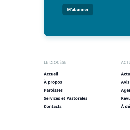
(Nécessaire)
LE DIOCÈSE
ACT
Accueil
Actu
À propos
Avis
Paroisses
Age
Services et Pastorales
Rev
Contacts
À dé