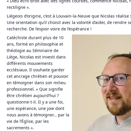
« Dieu écrit droit avec des lignes courbes, commence Nicolas, 
rectiligne ».
Liégeois d’origine, c’est à Louvain-la-Neuve que Nicolas réalise 
Une orientation qu’il choisit avec la volonté d’aider, de rendre se
recherche. De l’espoir voire de l’espérance !
Catéchiste durant plus de 10
ans, formé en philosophie et
théologie au Séminaire de
Liège, Nicolas est investi dans
différents mouvements
ecclésiaux. Il souhaite garder
cet ancrage chrétien et pouvoir
en témoigner dans son milieu
professionnel. « Que signifie
être chrétien aujourd’hui ?
questionne-t-il. II y a une foi,
une espérance, une joie dont
nous avons à témoigner… par la
vie de l’Église, par les
sacrements ».