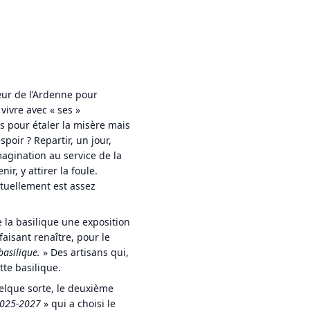
œur de l’Ardenne pour
vivre avec « ses »
as pour étaler la misère mais
poir ? Repartir, un jour,
magination au service de la
ir, y attirer la foule.
actuellement est assez
 la basilique une exposition
aisant renaître, pour le
basilique.
» Des artisans qui,
tte basilique.
quelque sorte, le deuxième
 2025-2027
» qui a choisi le