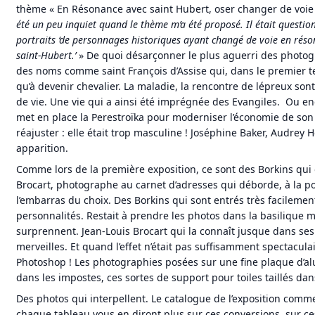
thème « En Résonance avec saint Hubert, oser changer de voie ?
été un peu inquiet quand le thème m’a été proposé. Il était question
portraits ‘de personnages historiques ayant changé de voie en réso
saint-Hubert.’
» De quoi désarçonner le plus aguerri des photogr
des noms comme saint François d’Assise qui, dans le premier t
qu’à devenir chevalier. La maladie, la rencontre de lépreux son
de vie. Une vie qui a ainsi été imprégnée des Evangiles. Ou e
met en place la Perestroïka pour moderniser l’économie de son pa
réajuster : elle était trop masculine ! Joséphine Baker, Audrey H
apparition.
Comme lors de la première exposition, ce sont des Borkins qui o
Brocart, photographe au carnet d’adresses qui déborde, à la po
l’embarras du choix. Des Borkins qui sont entrés très facilemen
personnalités. Restait à prendre les photos dans la basilique m
surprennent. Jean-Louis Brocart qui la connaît jusque dans ses
merveilles. Et quand l’effet n’était pas suffisamment spectaculai
Photoshop ! Les photographies posées sur une fine plaque d’a
dans les impostes, ces sortes de support pour toiles taillés dan
Des photos qui interpellent. Le catalogue de l’exposition comm
chaque tableau vous en diront plus sur ces conversions, sur ce