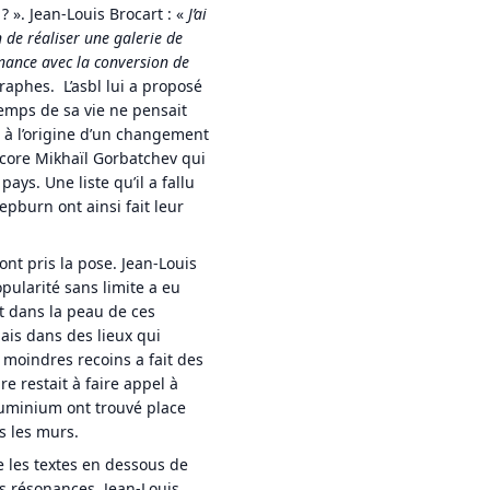
 ». Jean-Louis Brocart : «
J’ai
 de réaliser une galerie de
nance avec la conversion de
aphes. L’asbl lui a proposé
emps de sa vie ne pensait
t à l’origine d’un changement
ncore Mikhaïl Gorbatchev qui
ys. Une liste qu’il a fallu
epburn ont ainsi fait leur
nt pris la pose. Jean-Louis
pularité sans limite a eu
t dans la peau de ces
ais dans des lieux qui
 moindres recoins a fait des
re restait à faire appel à
luminium ont trouvé place
s les murs.
e les textes en dessous de
s résonances. Jean-Louis