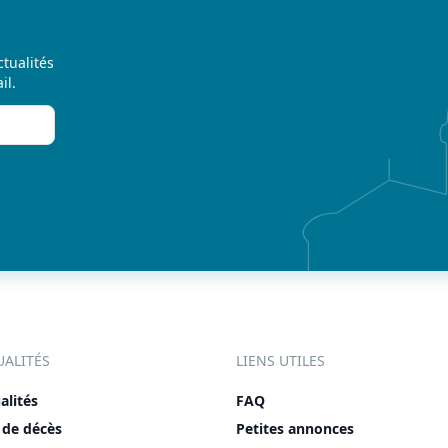
ctualités
il.
UALITÉS
LIENS UTILES
alités
FAQ
 de décès
Petites annonces