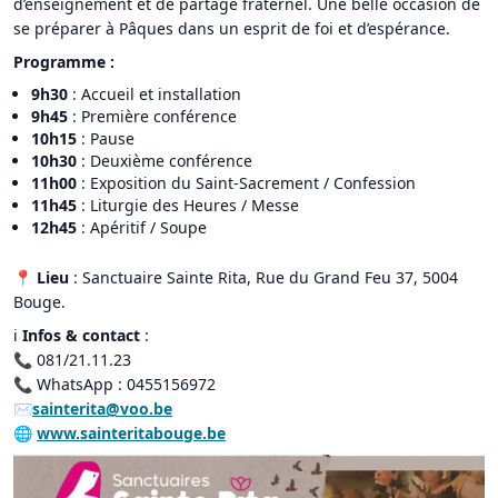
d’enseignement et de partage fraternel. Une belle occasion de
se préparer à Pâques dans un esprit de foi et d’espérance.
Programme :
9h30
: Accueil et installation
9h45
: Première conférence
10h15
: Pause
10h30
: Deuxième conférence
11h00
: Exposition du Saint-Sacrement / Confession
11h45
: Liturgie des Heures / Messe
12h45
: Apéritif / Soupe
📍
Lieu
: Sanctuaire Sainte Rita, Rue du Grand Feu 37, 5004
Bouge.
ℹ
Infos & contact
:
📞 081/21.11.23
📞 WhatsApp : 0455156972
✉
sainterita@voo.be
🌐
www.sainteritabouge.be