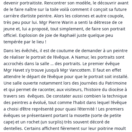
devenir portraitiste. Rencontrer son modèle, le découvrir avant
de le faire naître sur la toile voilà comment il conçoit sa future
carrière d’artiste peintre. Alors les colonnes et autre coupole,
très peu pour lui. Mgr Pierre Warin a senti la détresse de ce
jeune et, lui a proposé, tout simplement, de faire son portrait
officiel. Explosion de joie de Raphaël juste quelque peu
tempérée par le lieu !
Dans les évêchés, il est de coutume de demander à un peintre
de réaliser le portrait de l’évêque. A Namur, les portraits sont
accrochés dans la salle … des portraits. Le premier évêque
Mgr Havet s’y trouve jusqu’à Mgr Vancottem. Il faut en effet
attendre le départ de l’évêque pour que le portrait soit installé.
Une salle ouverte notamment lors des Journées du Patrimoine
et qui permet de raconter, aux visiteurs, l’histoire du diocèse à
travers ses évêques. De constater aussi combien la technique
des peintres a évolué, tout comme l’habit dans lequel l’évêque
a choisi d’être représenté pour quasi l’éternité ! Les premiers
évêques se présentaient portant la mosette (sorte de petite
cape) et un rochet (un surplis) très souvent décoré de
dentelles. Certains affichent fièrement sur leur poitrine moult