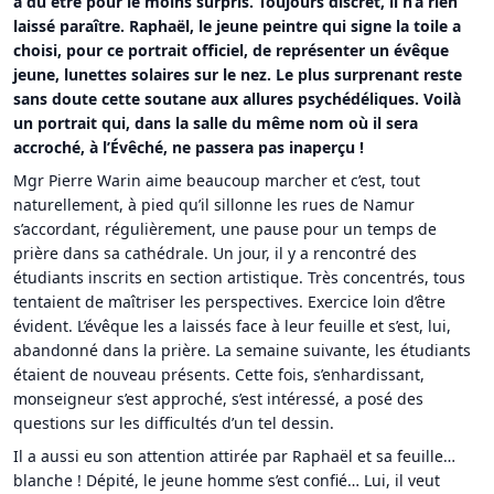
a dû être pour le moins surpris. Toujours discret, il n’a rien
laissé paraître. Raphaël, le jeune peintre qui signe la toile a
choisi, pour ce portrait officiel, de représenter un évêque
jeune, lunettes solaires sur le nez. Le plus surprenant reste
sans doute cette soutane aux allures psychédéliques. Voilà
un portrait qui, dans la salle du même nom où il sera
accroché, à l’Évêché, ne passera pas inaperçu !
Mgr Pierre Warin aime beaucoup marcher et c’est, tout
naturellement, à pied qu’il sillonne les rues de Namur
s’accordant, régulièrement, une pause pour un temps de
prière dans sa cathédrale. Un jour, il y a rencontré des
étudiants inscrits en section artistique. Très concentrés, tous
tentaient de maîtriser les perspectives. Exercice loin d’être
évident. L’évêque les a laissés face à leur feuille et s’est, lui,
abandonné dans la prière. La semaine suivante, les étudiants
étaient de nouveau présents. Cette fois, s’enhardissant,
monseigneur s’est approché, s’est intéressé, a posé des
questions sur les difficultés d’un tel dessin.
Il a aussi eu son attention attirée par Raphaël et sa feuille…
blanche ! Dépité, le jeune homme s’est confié… Lui, il veut