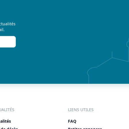
ctualités
il.
UALITÉS
LIENS UTILES
alités
FAQ