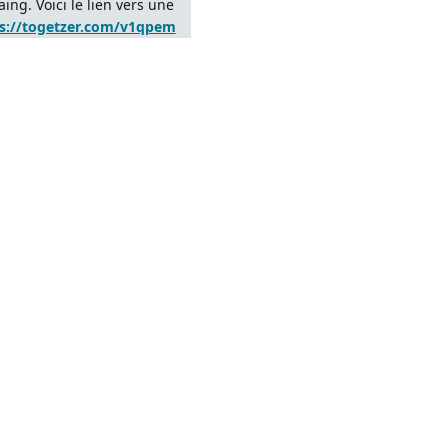
ing. Voici le lien vers une
s://togetzer.com/v1qpem