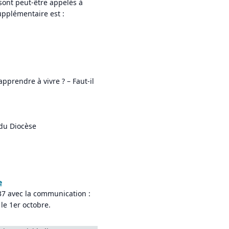
 sont peut-être appelés à
supplémentaire est :
rendre à vivre ? – Faut-il
du Diocèse
e
537 avec la communication :
le 1er octobre.