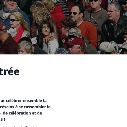
trée
pour célébrer ensemble la
césains à se rassembler le
 de célébration et de
S !