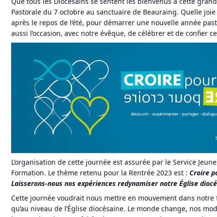
Que tous les Diocésains se sentent les bienvenus à cette gran
Pastorale du 7 octobre au sanctuaire de Beauraing. Quelle joie
après le repos de l’été, pour démarrer une nouvelle année pas
aussi l’occasion, avec notre évêque, de célébrer et de confier c
L’organisation de cette journée est assurée par le Service Jeunes
Formation. Le thème retenu pour la Rentrée 2023 est :
Croire po
Laisserons-nous nos expériences redynamiser notre Église diocé
Cette journée voudrait nous mettre en mouvement dans notre f
qu’au niveau de l’Église diocésaine. Le monde change, nos mod