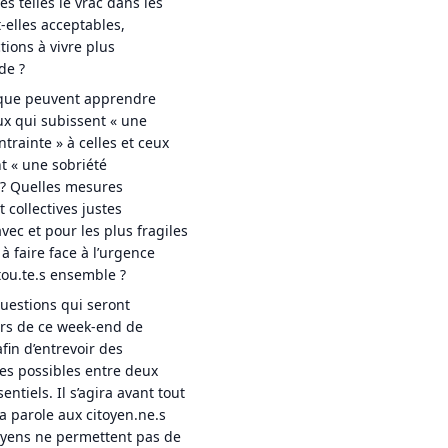
es telles le vrac dans les
-elles acceptables,
tions à vivre plus
de ?
 que peuvent apprendre
eux qui subissent « une
ntrainte » à celles et ceux
t « une sobriété
? Quelles mesures
t collectives justes
vec et pour les plus fragiles
à faire face à l’urgence
tou.te.s ensemble ?
uestions qui seront
rs de ce week-end de
fin d’entrevoir des
s possibles entre deux
ntiels. Il s’agira avant tout
a parole aux citoyen.ne.s
oyens ne permettent pas de