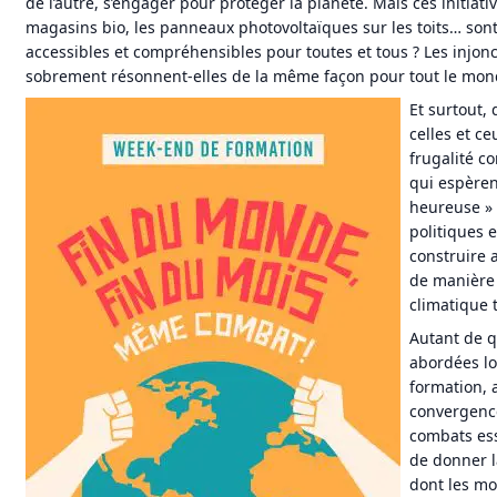
de l’autre, s’engager pour protéger la planète. Mais ces initiativ
magasins bio, les panneaux photovoltaïques sur les toits… sont
accessibles et compréhensibles pour toutes et tous ? Les injonc
sobrement résonnent-elles de la même façon pour tout le mon
Et surtout,
celles et c
frugalité co
qui espèren
heureuse » 
politiques e
construire a
de manière 
climatique 
Autant de q
abordées lo
formation, a
convergence
combats esse
de donner l
dont les m