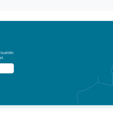
ctualités
il.