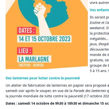
vivre autre
Vos enfant
Ils seront p
Ecoline et C
weekend. Il
la protecti
inégalités…
jeux, d’exp
découvertes
monde de d
gratuite, s
groupe de 
5 à 15 ans.
Des lanternes pour lutter contre la pauvreté
Un atelier de fabrication de lanternes en papier sera proposé a
samedi soir après le souper, en vue de la
Parade des lanternes
q
la Journée mondiale de lutte contre la pauvreté (17 octobre 202
Dates : samedi 14 octobre de 9h30 à 18h30 et dimanche 15 oc