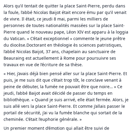
Alors qu’il tentait de quitter la place Saint-Pierre, perdu dans
la foule, l’abbé Nicolas Baijot était encore ému par qu’il venait
de vivre. Il était, ce jeudi 8 mai, parmi les milliers de
personnes de toutes nationalités massées sur la place Saint-
Pierre quand le nouveau pape, Léon XIV est apparu à la loggia
du Vatican. « C’était exceptionnel » commente le jeune prêtre
du diocèse.Doctorant en théologie ès sciences patristiques,
l’abbé Nicolas Baijot, 37 ans, chapelain au sanctuaire de
Beauraing est actuellement à Rome pour poursuivre ses
travaux en vue de l’écriture de sa thèse.
« Hier, j’avais déjà bien pensé aller sur la place Saint-Pierre. Et
puis, je me suis dit que c’était trop tôt, le conclave venant à
peine de débuter, la fumée ne pouvait être que noire… » Ce
jeudi, l’abbé Baijot avait décidé de passer du temps en
bibliothèque. « Quand je suis arrivé, elle était fermée. Alors, je
suis allé vers la place Saint-Pierre. Et comme j’allais passer le
portail de sécurité, j’ai vu la fumée blanche qui sortait de la
cheminée. C’était l’euphorie générale. »
Un premier moment d’émotion qui allait être suivi de