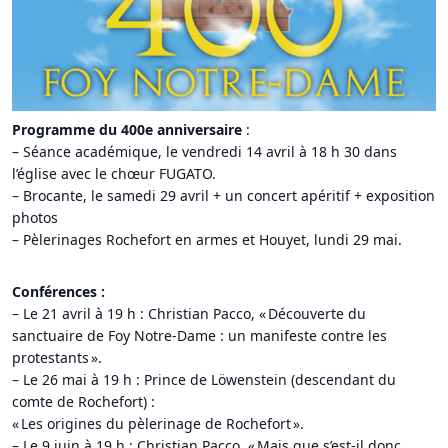
Programme du 400e anniversaire
:
– Séance académique, le vendredi 14 avril à 18 h 30 dans
l’église avec le chœur FUGATO.
– Brocante, le samedi 29 avril + un concert apéritif + exposition
photos
– Pèlerinages Rochefort en armes et Houyet, lundi 29 mai.
Conférences :
– Le 21 avril à 19 h : Christian Pacco, « Découverte du
sanctuaire de Foy Notre-Dame : un manifeste contre les
protestants ».
– Le 26 mai à 19 h : Prince de Löwenstein (descendant du
comte de Rochefort) :
« Les origines du pèlerinage de Rochefort ».
– Le 9 juin à 19 h : Christian Pacco, « Mais que s’est-il donc