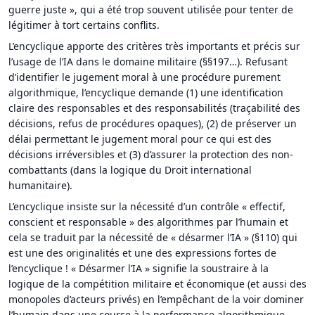
guerre juste », qui a été trop souvent utilisée pour tenter de
légitimer à tort certains conflits.
L’encyclique apporte des critères très importants et précis sur
l’usage de l’IA dans le domaine militaire (§§197…). Refusant
d’identifier le jugement moral à une procédure purement
algorithmique, l’encyclique demande (1) une identification
claire des responsables et des responsabilités (traçabilité des
décisions, refus de procédures opaques), (2) de préserver un
délai permettant le jugement moral pour ce qui est des
décisions irréversibles et (3) d’assurer la protection des non-
combattants (dans la logique du Droit international
humanitaire).
L’encyclique insiste sur la nécessité d’un contrôle « effectif,
conscient et responsable » des algorithmes par l’humain et
cela se traduit par la nécessité de « désarmer l’IA » (§110) qui
est une des originalités et une des expressions fortes de
l’encyclique ! « Désarmer l’IA » signifie la soustraire à la
logique de la compétition militaire et économique (et aussi des
monopoles d’acteurs privés) en l’empêchant de la voir dominer
l’humain dans une course à la performance algorithmique,