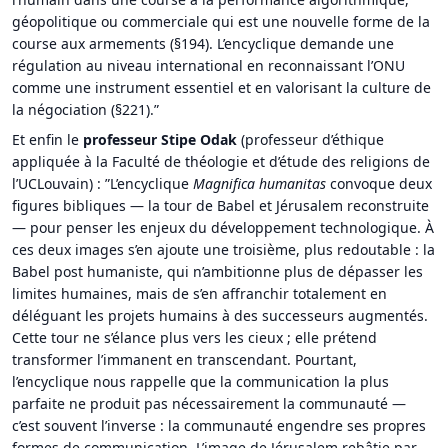
géopolitique ou commerciale qui est une nouvelle forme de la
course aux armements (§194). L’encyclique demande une
régulation au niveau international en reconnaissant l’ONU
comme une instrument essentiel et en valorisant la culture de
la négociation (§221).”
Et enfin le
professeur Stipe Odak
(professeur d’éthique
appliquée à la Faculté de théologie et d’étude des religions de
l’UCLouvain) : ”L’encyclique
Magnifica humanitas
convoque deux
figures bibliques — la tour de Babel et Jérusalem reconstruite
— pour penser les enjeux du développement technologique. À
ces deux images s’en ajoute une troisième, plus redoutable : la
Babel post humaniste, qui n’ambitionne plus de dépasser les
limites humaines, mais de s’en affranchir totalement en
déléguant les projets humains à des successeurs augmentés.
Cette tour ne s’élance plus vers les cieux ; elle prétend
transformer l’immanent en transcendant. Pourtant,
l’encyclique nous rappelle que la communication la plus
parfaite ne produit pas nécessairement la communauté —
c’est souvent l’inverse : la communauté engendre ses propres
formes de communication. L’image de Jérusalem rebâtie par