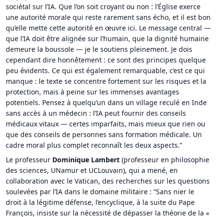
sociétal sur l’IA. Que l’on soit croyant ou non : l’Église exerce
une autorité morale qui reste rarement sans écho, et il est bon
qu’elle mette cette autorité en œuvre ici. Le message central —
que l’IA doit être alignée sur l’humain, que la dignité humaine
demeure la boussole — je le soutiens pleinement. Je dois
cependant dire honnêtement : ce sont des principes quelque
peu évidents. Ce qui est également remarquable, c’est ce qui
manque : le texte se concentre fortement sur les risques et la
protection, mais à peine sur les immenses avantages
potentiels. Pensez à quelqu’un dans un village reculé en Inde
sans accès à un médecin : l’IA peut fournir des conseils
médicaux vitaux — certes imparfaits, mais mieux que rien ou
que des conseils de personnes sans formation médicale. Un
cadre moral plus complet reconnaît les deux aspects.”
Le professeur
Dominique Lambert
(professeur en philosophie
des sciences, UNamur et UCLouvain), qui a mené, en
collaboration avec le Vatican, des recherches sur les questions
soulevées par l’IA dans le domaine militaire : “Sans nier le
droit à la légitime défense, l’encyclique, à la suite du Pape
François, insiste sur la nécessité de dépasser la théorie de la «