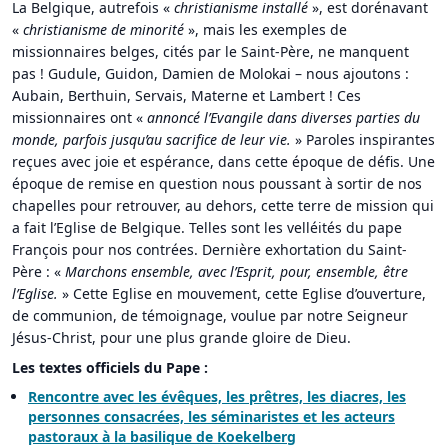
La Belgique, autrefois «
christianisme installé
», est dorénavant
«
christianisme de minorité
», mais les exemples de
missionnaires belges, cités par le Saint-Père, ne manquent
pas ! Gudule, Guidon, Damien de Molokai – nous ajoutons :
Aubain, Berthuin, Servais, Materne et Lambert ! Ces
missionnaires ont «
annoncé l’Evangile dans diverses parties du
monde, parfois jusqu’au sacrifice de leur vie.
» Paroles inspirantes
reçues avec joie et espérance, dans cette époque de défis. Une
époque de remise en question nous poussant à sortir de nos
chapelles pour retrouver, au dehors, cette terre de mission qui
a fait l’Eglise de Belgique. Telles sont les velléités du pape
François pour nos contrées. Dernière exhortation du Saint-
Père : «
Marchons ensemble, avec l’Esprit, pour, ensemble, être
l’Eglise.
» Cette Eglise en mouvement, cette Eglise d’ouverture,
de communion, de témoignage, voulue par notre Seigneur
Jésus-Christ, pour une plus grande gloire de Dieu.
Les textes officiels du Pape :
Rencontre avec les évêques, les prêtres, les diacres, les
personnes consacrées, les séminaristes et les acteurs
pastoraux à la basilique de Koekelberg