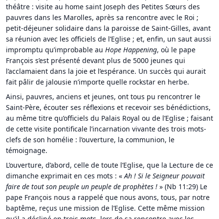
théâtre : visite au home saint Joseph des Petites Sœurs des
pauvres dans les Marolles, après sa rencontre avec le Roi ;
petit-déjeuner solidaire dans la paroisse de Saint-Gilles, avant
sa réunion avec les officiels de l’Eglise ; et, enfin, un saut aussi
impromptu qu’improbable au
Hope Happening
, où le pape
François s’est présenté devant plus de 5000 jeunes qui
l’acclamaient dans la joie et l’espérance. Un succès qui aurait
fait pâlir de jalousie n’importe quelle rockstar en herbe.
Ainsi, pauvres, anciens et jeunes, ont tous pu rencontrer le
Saint-Père, écouter ses réflexions et recevoir ses bénédictions,
au même titre qu’officiels du Palais Royal ou de l’Eglise ; faisant
de cette visite pontificale l’incarnation vivante des trois mots-
clefs de son homélie : l’ouverture, la communion, le
témoignage.
L’ouverture, d’abord, celle de toute l’Eglise, que la Lecture de ce
dimanche exprimait en ces mots : «
Ah ! Si le Seigneur pouvait
faire de tout son peuple un peuple de prophètes !
» (Nb 11:29) Le
pape François nous a rappelé que nous avons, tous, par notre
baptême, reçus une mission de l’Eglise. Cette même mission
qu’il a décliné en trois mots, lors de sa rencontre avec les