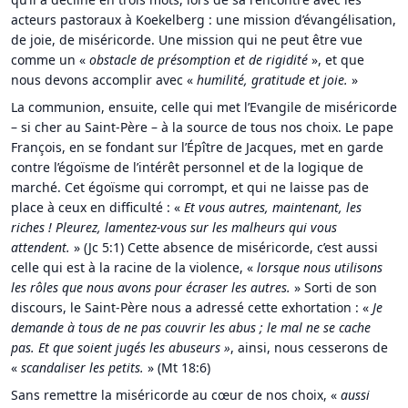
acteurs pastoraux à Koekelberg : une mission d’évangélisation,
de joie, de miséricorde. Une mission qui ne peut être vue
comme un «
obstacle de présomption et de rigidité
», et que
nous devons accomplir avec «
humilité, gratitude et joie.
»
La communion, ensuite, celle qui met l’Evangile de miséricorde
– si cher au Saint-Père – à la source de tous nos choix. Le pape
François, en se fondant sur l’Épître de Jacques, met en garde
contre l’égoïsme de l’intérêt personnel et de la logique de
marché. Cet égoïsme qui corrompt, et qui ne laisse pas de
place à ceux en difficulté : «
Et vous autres, maintenant, les
riches ! Pleurez, lamentez-vous sur les malheurs qui vous
attendent.
» (Jc 5:1) Cette absence de miséricorde, c’est aussi
celle qui est à la racine de la violence, «
lorsque nous utilisons
les rôles que nous avons pour écraser les autres.
» Sorti de son
discours, le Saint-Père nous a adressé cette exhortation : «
Je
demande à tous de ne pas couvrir les abus ; le mal ne se cache
pas. Et que soient jugés les abuseurs »
, ainsi, nous cesserons de
«
scandaliser les petits.
» (Mt 18:6)
Sans remettre la miséricorde au cœur de nos choix, «
aussi