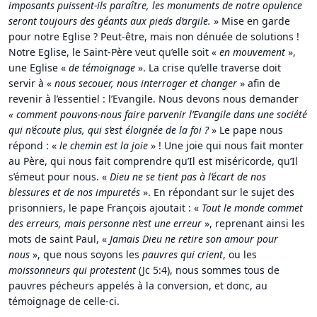
imposants puissent-ils paraître, les monuments de notre opulence
seront toujours des géants aux pieds d’argile.
» Mise en garde
pour notre Eglise ? Peut-être, mais non dénuée de solutions !
Notre Eglise, le Saint-Père veut qu’elle soit «
en mouvement
»,
une Eglise «
de témoignage
». La crise qu’elle traverse doit
servir à «
nous secouer, nous interroger et changer
» afin de
revenir à l’essentiel : l’Evangile. Nous devons nous demander
« comment pouvons-nous faire parvenir l’Evangile dans une société
qui n’écoute plus, qui s’est éloignée de la foi ?
» Le pape nous
répond : «
le chemin est la joie
» ! Une joie qui nous fait monter
au Père, qui nous fait comprendre qu’Il est miséricorde, qu’Il
s’émeut pour nous. «
Dieu ne se tient pas à l’écart de nos
blessures et de nos impuretés
». En répondant sur le sujet des
prisonniers, le pape François ajoutait : «
Tout le monde commet
des erreurs, mais personne n’est une erreur
», reprenant ainsi les
mots de saint Paul, «
Jamais Dieu ne retire son amour pour
nous
», que nous soyons les
pauvres qui crient
, ou les
moissonneurs qui protestent
(Jc 5:4), nous sommes tous de
pauvres pécheurs appelés à la conversion, et donc, au
témoignage de celle-ci.