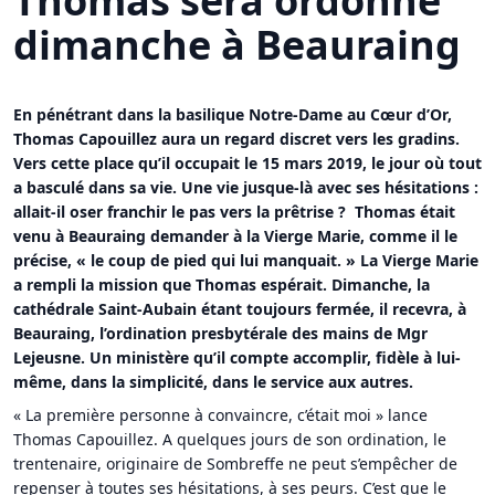
Thomas sera ordonné
dimanche à Beauraing
En pénétrant dans la basilique Notre-Dame au Cœur d’Or,
Thomas Capouillez aura un regard discret vers les gradins.
Vers cette place qu’il occupait le 15 mars 2019, le jour où tout
a basculé dans sa vie. Une vie jusque-là avec ses hésitations :
allait-il oser franchir le pas vers la prêtrise ? Thomas était
venu à Beauraing demander à la Vierge Marie, comme il le
précise, « le coup de pied qui lui manquait. » La Vierge Marie
a rempli la mission que Thomas espérait. Dimanche, la
cathédrale Saint-Aubain étant toujours fermée, il recevra, à
Beauraing, l’ordination presbytérale des mains de Mgr
Lejeusne. Un ministère qu’il compte accomplir, fidèle à lui-
même, dans la simplicité, dans le service aux autres.
« La première personne à convaincre, c’était moi » lance
Thomas Capouillez. A quelques jours de son ordination, le
trentenaire, originaire de Sombreffe ne peut s’empêcher de
repenser à toutes ses hésitations, à ses peurs. C’est que le