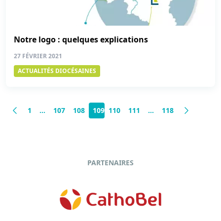
Notre logo : quelques explications
27 FÉVRIER 2021
ACTUALITÉS DIOCÉSAINES
1
…
107
108
109
110
111
…
118
PARTENAIRES