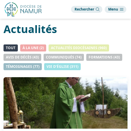
Rechercher
Menu
Actualités
TOUT
À LA UNE
(2)
ACTUALITÉS DIOCÉSAINES
(960)
AVIS DE DÉCÈS
(43)
COMMUNIQUÉS
(74)
FORMATIONS
(43)
TÉMOIGNAGES
(77)
VIE D’ÉGLISE
(311)